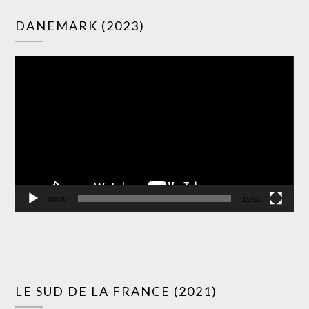
Lec
DANEMARK (2023)
vid
00:00
15:51
Lec
LE SUD DE LA FRANCE (2021)
vid