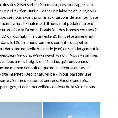
 plus des 3 Becs et du Glandasse, ces montagnes aux
un petit « tien-uurtje » dans un plaine de de jeux, nous
s pas car nous avons promis aux garçons de manger juste
iment sympa ! Finalement, il nous faut pédaler un peu
r un accès à la Drôme. J’avais fait des bonnes courses à
es 30 km du matin, il nous reste 20 km cette après-midi,
 dans le Diois et nous sommes conquis :). La petite
 (dans une nouvelle plaine de jeux) en vaut largement la
u majestueux Vercors. Wawh wawh wawh ! Nous y sommes
ce
, deux amies belges de Martine, qui sont venues
re que ma maman connaît et que nous découvrons avec
e site internet « Jeclicnaturel.be ». Nous passons une
antes femmes reliées et ancrées. Encore une fois,
partages, et quel merveilleux cadeau de la vie de nous