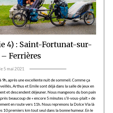
ie 4) : Saint-Fortunat-sur-
 – Ferrières
le
5 mai 2021
par
Valentine
4 à 9h, après une excellente nuit de sommeil. Comme ça
Donck
eillés, Arthus et Emile sont déjà dans la salle de jeux en
habillent et descendent déjeuner. Nous mangeons du bon pain
Après beaucoup de « encore 5 minutes s’il-vous-plaît » de
ement en route vers 11h. Nous reprenons la Dolce Via là
les 10 premiers km tout seul dans la bonne humeur. En le