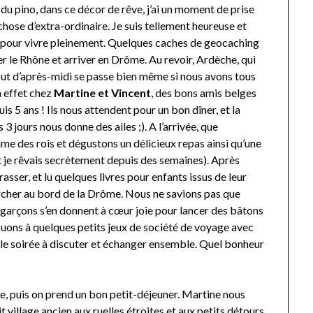
 du pino, dans ce décor de rêve, j’ai un moment de prise
ose d’extra-ordinaire. Je suis tellement heureuse et
s pour vivre pleinement. Quelques caches de geocaching
er le Rhône et arriver en Drôme. Au revoir, Ardèche, qui
ébut d’après-midi se passe bien même si nous avons tous
n effet chez
Martine et Vincent
, des bons amis belges
is 5 ans ! Ils nous attendent pour un bon dîner, et la
 jours nous donne des ailes ;). A l’arrivée, que
e des rois et dégustons un délicieux repas ainsi qu’une
nt je rêvais secrètement depuis des semaines). Après
asser, et lu quelques livres pour enfants issus de leur
her au bord de la Drôme. Nous ne savions pas que
s garçons s’en donnent à cœur joie pour lancer des bâtons
 jouons à quelques petits jeux de société de voyage avec
lle soirée à discuter et échanger ensemble. Quel bonheur
ise, puis on prend un bon petit-déjeuner. Martine nous
village ancien aux ruelles étroites et aux petits détours