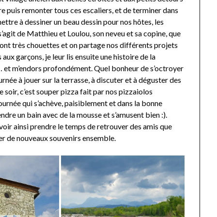
e puis remonter tous ces escaliers, et de terminer dans
mettre à dessiner un beau dessin pour nos hôtes, les
 s’agit de Matthieu et Loulou, son neveu et sa copine, que
ont très chouettes et on partage nos différents projets
ux garçons, je leur lis ensuite une histoire de la
… et m’endors profondément. Quel bonheur de s’octroyer
rnée à jouer sur la terrasse, à discuter et à déguster des
e soir, c’est souper pizza fait par nos pizzaiolos
ournée qui s’achève, paisiblement et dans la bonne
ndre un bain avec de la mousse et s’amusent bien :).
voir ainsi prendre le temps de retrouver des amis que
éer de nouveaux souvenirs ensemble.