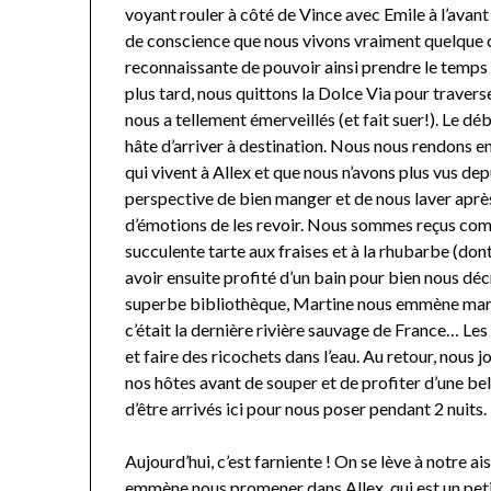
voyant rouler à côté de Vince avec Emile à l’avant
de conscience que nous vivons vraiment quelque ch
reconnaissante de pouvoir ainsi prendre le temp
plus tard, nous quittons la Dolce Via pour travers
nous a tellement émerveillés (et fait suer!). Le d
hâte d’arriver à destination. Nous nous rendons e
qui vivent à Allex et que nous n’avons plus vus depu
perspective de bien manger et de nous laver après 3
d’émotions de les revoir. Nous sommes reçus comm
succulente tarte aux fraises et à la rhubarbe (do
avoir ensuite profité d’un bain pour bien nous décr
superbe bibliothèque, Martine nous emmène marc
c’était la dernière rivière sauvage de France… Le
et faire des ricochets dans l’eau. Au retour, nous
nos hôtes avant de souper et de profiter d’une be
d’être arrivés ici pour nous poser pendant 2 nuits.
Aujourd’hui, c’est farniente ! On se lève à notre a
emmène nous promener dans Allex, qui est un petit 