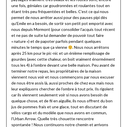
une fois, géniales car goudronnées et roulantes tout en
étant très peu fréquentées et belles. C’est ce qui nous
permet de nous arrêter aussi pour des pauses pipi dès
qu’Emile en a besoin, de sortir son petit pot emporté avec
nous depuis Mormont (pour consolider l’acquis tout récent
et ne pas de suite lui demander de pouvoir tout faire
« nature ») et de papoter parfois pendant quelques
minutes le temps que ça vienne
. Nous nous arrêtons
après 25 km pour le pic-nic et un énième remplissage de
gourdes (avec cette chaleur, on boit vraiment énormément
tous les 4) à l’ombre devant une belle maison. Peu avant de
terminer notre repas, les propriétaires de la maison
viennent nous voir et nous commençons par nous excuser
de nous être assis là, aussi proches de chez eux mais nous
leur expliquons chercher de l’ombre à tout prix. Ils rigolent
car ils viennent seulement voir si nous avons besoin de
quelque chose, et de fil en aiguille, ils nous offrent du bon
jus de pommes frais et une glace, tout en discutant de
vélos-cargo et du modèle que nous avons en commun,
l’Urban Arrow. Quelle très chouette rencontre
spontanée ! Nous continuons notre chemin et arrivons