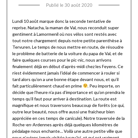
Publié le
30 août 2020
par
Valentine
Donck
Lundi 10 août marque donc la seconde tentative de
reprise. Natacha, la maman de Val, nous reconduit super
gentiment à Lamormenil où nos vélos sont restés avec
tout notre chargement depuis notre petite parenthèse à
Tervuren. Le temps de nous mettre en route, de résoudre
le problème de batterie de la voiture du papa de Val, et de
faire quelques courses pour le pic-nic, nous arrivons
finalement déjà en début d’après-midi chez les Feyens. Ce
n’est évidemment jamais l’idéal de commencer à rouler si
tard alors qu’on a une bonne étape devant nous, et qu’il
fait particulièrement chaud en prime
. Peu importe, on
décide que l’heure n’a pas d’importance et qu’on prendra le
temps qu’il faut pour arriver à destination. La route est
magnifique et nous traversons beaucoup de forêts (ce qui,
outre leur beauté, nous offre aussi une fraicheur bien
appréciée en ces temps de canicule). Notre traversée de la
Roche-en-Ardennes après déjà quelques kilomètres de
pédalage nous enchante… Voilà une autre petite ville que
nous n’avions jamais visitée jusqu’ici, et qui est vraiment