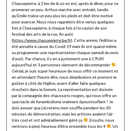
Chassepierre, à 2 km de là où on est, après le dîner, pour se
promener un peu. Arthus marche avec entrain, tandis
qu’Emile traine un peu plus les pieds et doit être motivé
pour avancer. Nous nous rappelons être venus quelques
fois à Chassepierre, à chaque fois à l’occasion de son
festival des arts de la rue, fin août
(
https://www.chassepierre.be/fr
). Cette année, l’édition a
été annulée à cause du Covid-19 mais ils ont quand même
su programmer une représentation chaque samedi du mois
d’août. Par chance, il y en a justement une à 17h30
aujourd’hui et 3 personnes viennent de décommander
.
Génial, je suis super heureuse de nous offrir ce moment et
en attendant l’heure dite, nous déambulons et prenons le
goûter à côté de l’église, avant d’aller faire quelques
ricochets dans la Semois. La représentation est donnée
par la compagnie des chaussons rouges, qui nous offre un
spectacle de funambulisme vraiment époustouflant ! Je
dois avouer que j’ai retenu mon souffle pendant les 30
minutes de démonstration, mais les artistes avaient l’air
très cool et ont admirablement géré ça
. Ensuite, nous
rentrons à pied, heureux d’être ensemble tous les 4
. Un