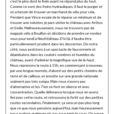
c’est le pino dont le frein avant ne répond plus du tout.
Comme ce sont des freins hydrauliques, il faut le purger et
on a besoin de trouver un marchand de vélo pour cela.
Pendant que Vince essaie de le réparer un minimum et de
trouver une solution, je pars visiter le château avec Arthus
et Emile. Malheureusement, nous ne trouvons pas de
magasin vélo à Bouillon et décidons de prendre un rendez-
vous pour lundi à Neufchâteau. D’ici là, il faudra être
particulièrement prudent dans les descentes. De notre
côté, nous assistons à un spectacle de fauconnerie et
déambulons dans les couloirs sombres et humides du
château, avant d’admirer la magnifique vue de là-haut.
Nous reprenons la route à 15h, en commençant à nouveau
par une longue montée, d’abord sur des petits chemins de
terre et de cailloux, et ensuite sur une grande nationale
vraiment pas très sympa. Mais nous n’avons pas
d’alternative et les 7 km se font en silence et avec
concentration. Quelle délivrance lorsque nous en avons
fini avec cette route, et retrouvons la forêt sur des petites
routes secondaires. Finalement, ça sera un peu plus long
que ce que nous pensions aujourd’hui, mais heureusement
nous avalons quelques nic nac pour tenir le coup. On passe