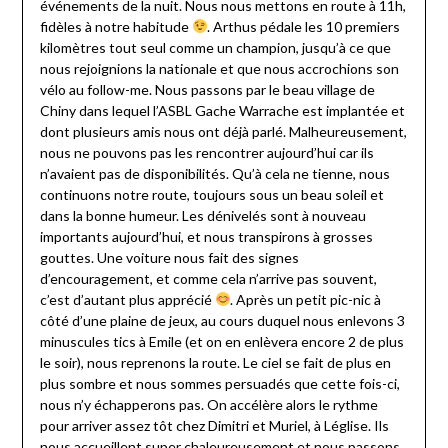
événements de la nuit. Nous nous mettons en route à 11h,
fidèles à notre habitude
. Arthus pédale les 10 premiers
kilomètres tout seul comme un champion, jusqu’à ce que
nous rejoignions la nationale et que nous accrochions son
vélo au follow-me. Nous passons par le beau village de
Chiny dans lequel l’ASBL Gache Warrache est implantée et
dont plusieurs amis nous ont déjà parlé. Malheureusement,
nous ne pouvons pas les rencontrer aujourd’hui car ils
n’avaient pas de disponibilités. Qu’à cela ne tienne, nous
continuons notre route, toujours sous un beau soleil et
dans la bonne humeur. Les dénivelés sont à nouveau
importants aujourd’hui, et nous transpirons à grosses
gouttes. Une voiture nous fait des signes
d’encouragement, et comme cela n’arrive pas souvent,
c’est d’autant plus apprécié
. Après un petit pic-nic à
côté d’une plaine de jeux, au cours duquel nous enlevons 3
minuscules tics à Emile (et on en enlèvera encore 2 de plus
le soir), nous reprenons la route. Le ciel se fait de plus en
plus sombre et nous sommes persuadés que cette fois-ci,
nous n’y échapperons pas. On accélère alors le rythme
pour arriver assez tôt chez Dimitri et Muriel, à Léglise. Ils
nous accueillent super chaleureusement et nous passons