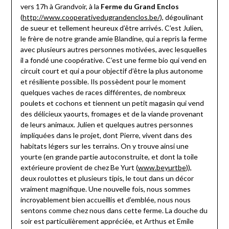
vers 17h à Grandvoir, à la
Ferme du Grand Enclos
(
http://www.cooperativedugrandenclos.be/
), dégoulinant
de sueur et tellement heureux d’être arrivés. C’est Julien,
le frère de notre grande amie Blandine, qui a repris la ferme
avec plusieurs autres personnes motivées, avec lesquelles
il a fondé une coopérative. C’est une ferme bio qui vend en
circuit court et qui a pour objectif d’être la plus autonome
et résiliente possible. Ils possèdent pour le moment
quelques vaches de races différentes, de nombreux
poulets et cochons et tiennent un petit magasin qui vend
des délicieux yaourts, fromages et de la viande provenant
de leurs animaux. Julien et quelques autres personnes
impliquées dans le projet, dont Pierre, vivent dans des
habitats légers sur les terrains. On y trouve ainsi une
yourte (en grande partie autoconstruite, et dont la toile
extérieure provient de chez Be Yurt (
www.beyurtbe
)),
deux roulottes et plusieurs tipis, le tout dans un décor
vraiment magnifique. Une nouvelle fois, nous sommes
incroyablement bien accueillis et d’emblée, nous nous
sentons comme chez nous dans cette ferme. La douche du
soir est particulièrement appréciée, et Arthus et Emile