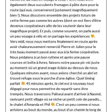
également deux succulents fromages à pâte dure pour la
route (qui eux, conserveront justement magnifiquement
bien !). Nous discutons ensemble des projets futurs de
cette ferme pas comme les autres (dont on est fiers d’être
devenus coopérateurs afin de les soutenir dans leur
magnifique projet). Et puis, comme souvent, on parle aussi
un peu voyage à vélo et on partage les expériences
.
Vers midi, nous nous mettons finalement en route après
avoir chaleureusement remercié Pierre et Julien pour le
très beau moment passé avec eux à la ferme coopérative.
Nous pédalons à un bon rythme et après une pause
courses et boîte à livres, faisons notre pause pic-nic juste
au moment où un grand orage éclate au-dessus de nous.
Quelques minutes avant, nous avions cherché un abri et
trouvé refuge sous le porche d’une église. Quel timing
parfait
. 45 minutes après, le ciel est à nouveau tout
dégagé pour nous permettre de repartir sans être
trempés. Nous traversons Paliseul avant d’arriver à Naomé,
ravissant petit village où se niche un petit coin de paradis…
le chalet d’Amanda et Phil
. C’est un peu comme si nous
arrivions au bout du monde, au bout d’un chemin le long de